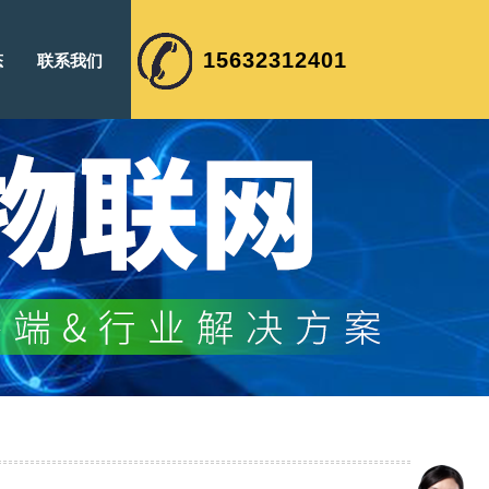
15632312401
态
联系我们